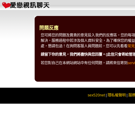
問題反應
您可將您的問題及寶貴的意見投入我們的反應區，您的每項
解決，服務過程中若涉及個人資料安全，為了確保您的權益
處，懇請包涵！在詢問客服人員問題前，您可以先看看
常見
請留下你的意見，我們將盡快與您回覆。(此信只會寄給管理
若您對自己在本網站網站中有任何問題，請將來信寄到
serv
sex520net
|
隱私權聲明
|
服